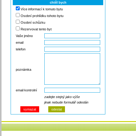
chtěl bych
Více informací k tomuto bytu
Osobní prohlídku tohoto bytu
Osobní schůzku
Rezervovat tento byt
Vaše jméno
email
telefon
poznámka
email kontrolní
zadejte stejný jako výše
jinak nebude formulář odeslán