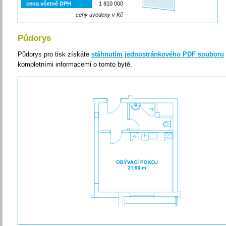
cena včetně DPH
1 810 000
ceny uvedeny v Kč
Půdorys
Půdorys pro tisk získáte
stáhnutím jednostránkového PDF souboru
kompletními informacemi o tomto bytě.