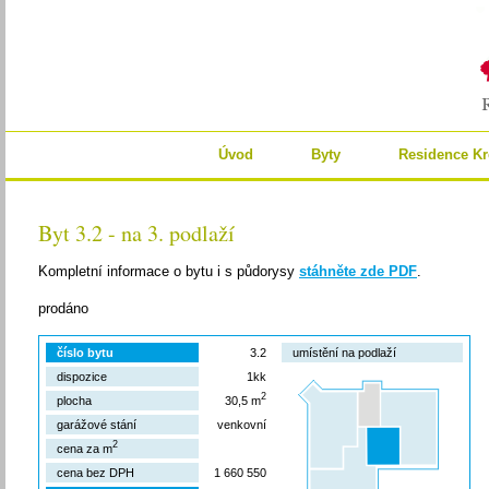
Úvod
Byty
Residence Kr
Byt 3.2 - na 3. podlaží
Kompletní informace o bytu i s půdorysy
stáhněte zde PDF
.
prodáno
číslo bytu
3.2
umístění na podlaží
dispozice
1kk
2
plocha
30,5 m
garážové stání
venkovní
2
cena za m
cena bez DPH
1 660 550