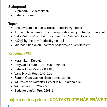
Slaboproud
V předsíni – videotelefon
Bytový zvonek
Topení
Desková otopná tělesa Radik, koupelnový žebřík
Termostatické hlavice mimo obývacího pokoje – tam je termostat
Vytápění a ohřev TUV – domovní výměníková stanice
Každý byt bude mít odpočty na teplo
Místnosti bez oken – větrání podtlakové s ventilátorem
Koupelna a WC
Keramika – Duravit
Umyvadlo Laufen Pro 1895.2; 60 cm
Baterie Oras Ventura 8000E;
Vana Ravak Rosa 140×105
Baterie Oras vanová Nova termostatická
WC závěsné Kombifix Eco plus N – Samba bílá
WC Laufen Pro; 2095.0
Sedátko Laufen Pro; 9295.1
pojďte na to zpříma - KONTAKTUJTE NÁS PRÁVĚ 