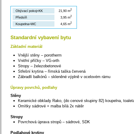
2
Obývací pokoj+KK
21,90 m
2
Předsíň
3,95 m
2
Koupelna+WC
4,65 m
Standardní vybavení bytu
Základní materiál
Vnější stěny – porotherm
Vnitřní příčky – VG-orth
Stropy – železobetonové
Střešní krytina – římská taška červená
Zábradlí balkónů – skleněné výplně v ocelovém rámu
Úpravy povrchů, podlahy
Stěny
Keramické obklady Rako, (do cenové skupiny 82) koupelna, toalet
Omítky sádrové + malba bílá 2x nátěr
Stropy
Povrchová úprava stropů – sádrové, SDK
Podlahové krytiny