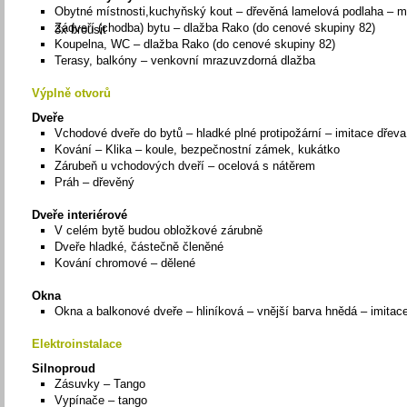
Obytné místnosti,kuchyňský kout – dřevěná lamelová podlaha – 
Zádveří (chodba) bytu – dlažba Rako (do cenové skupiny 82)
3x brousit
Koupelna, WC – dlažba Rako (do cenové skupiny 82)
Terasy, balkóny – venkovní mrazuvzdorná dlažba
Výplně otvorů
Dveře
Vchodové dveře do bytů – hladké plné protipožární – imitace dřeva
Kování – Klika – koule, bezpečnostní zámek, kukátko
Zárubeň u vchodových dveří – ocelová s nátěrem
Práh – dřevěný
Dveře interiérové
V celém bytě budou obložkové zárubně
Dveře hladké, částečně členěné
Kování chromové – dělené
Okna
Okna a balkonové dveře – hliníková – vnější barva hnědá – imitac
Elektroinstalace
Silnoproud
Zásuvky – Tango
Vypínače – tango