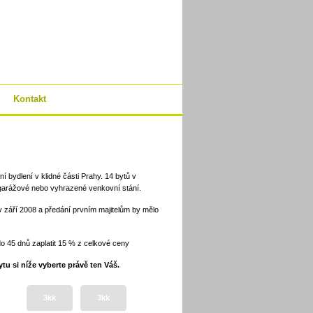
Kontakt
í bydlení v klidné části Prahy. 14 bytů v
garážové nebo vyhrazené venkovní stání.
 září 2008 a předání prvním majitelům by mělo
o 45 dnů zaplatit 15 % z celkové ceny
tu si níže vyberte právě ten Váš.
3kk
3kk