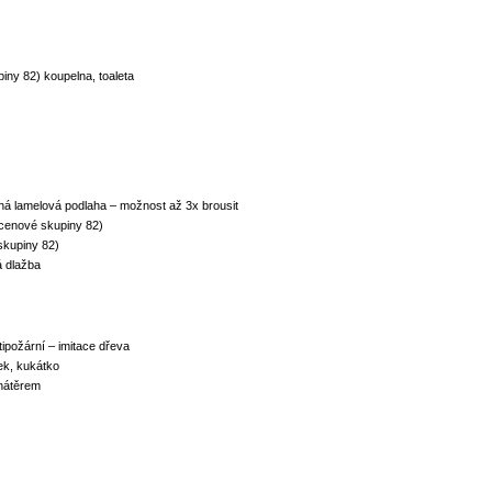
ny 82) koupelna, toaleta
ná lamelová podlaha – možnost až 3x brousit
 cenové skupiny 82)
skupiny 82)
á dlažba
ipožární – imitace dřeva
ek, kukátko
 nátěrem