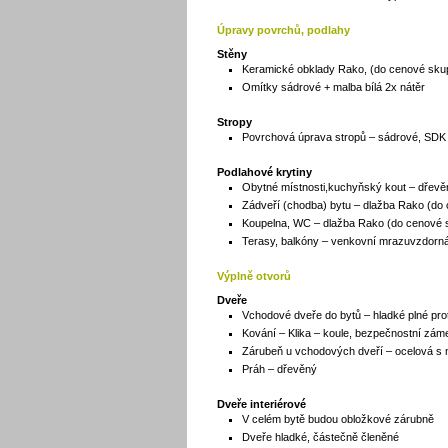
Úpravy povrchů, podlahy
Stěny
Keramické obklady Rako, (do cenové skupi
Omítky sádrové + malba bílá 2x nátěr
Stropy
Povrchová úprava stropů – sádrové, SDK
Podlahové krytiny
Obytné místnosti,kuchyňský kout – dřevě
Zádveří (chodba) bytu – dlažba Rako (do
Koupelna, WC – dlažba Rako (do cenové 
Terasy, balkóny – venkovní mrazuvzdorn
Výplně otvorů
Dveře
Vchodové dveře do bytů – hladké plné prot
Kování – Klika – koule, bezpečnostní zám
Zárubeň u vchodových dveří – ocelová s
Práh – dřevěný
Dveře interiérové
V celém bytě budou obložkové zárubně
Dveře hladké, částečně členěné