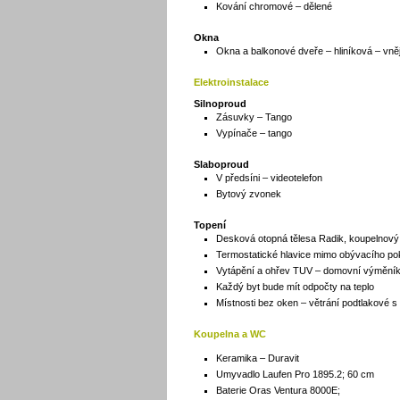
Kování chromové – dělené
Okna
Okna a balkonové dveře – hliníková – vně
Elektroinstalace
Silnoproud
Zásuvky – Tango
Vypínače – tango
Slaboproud
V předsíni – videotelefon
Bytový zvonek
Topení
Desková otopná tělesa Radik, koupelnový
Termostatické hlavice mimo obývacího pok
Vytápění a ohřev TUV – domovní výměník
Každý byt bude mít odpočty na teplo
Místnosti bez oken – větrání podtlakové s
Koupelna a WC
Keramika – Duravit
Umyvadlo Laufen Pro 1895.2; 60 cm
Baterie Oras Ventura 8000E;