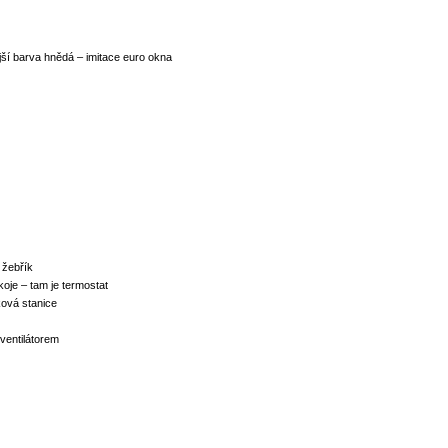
jší barva hnědá – imitace euro okna
 žebřík
oje – tam je termostat
ová stanice
 ventilátorem