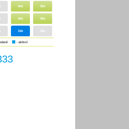
k
4kk
3kk
k
4kk
3kk
k
1kk
3kk
rodané
- aktivní
333