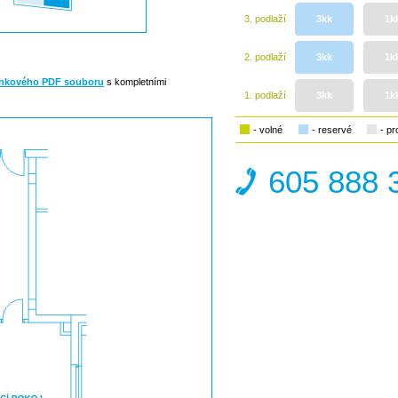
3. podlaží
3kk
1k
2. podlaží
3kk
1k
ánkového PDF souboru
s kompletními
1. podlaží
3kk
1k
- volné
- reservé
- p
605 888 