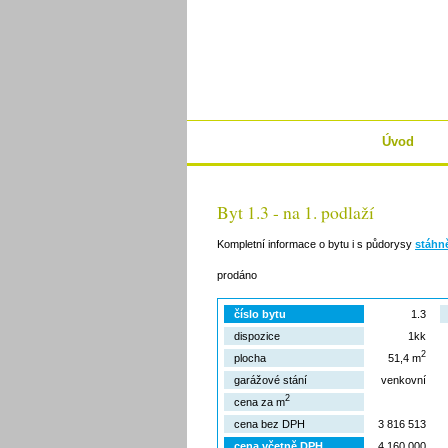
Úvod
Byt 1.3 - na 1. podlaží
Kompletní informace o bytu i s půdorysy
stáhn
prodáno
číslo bytu
1.3
dispozice
1kk
2
plocha
51,4 m
garážové stání
venkovní
2
cena za m
cena bez DPH
3 816 513
cena včetně DPH
4 160 000