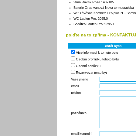
Vana Ravak Rosa 140×105
Baterie Oras vanová Nova termostatická
WC závěsné Kombifix Eco plus N – Samba
WC Laufen Pro; 2095.0
Sedátko Laufen Pro; 9295.1
pojďte na to zpříma - KONTAKT
chtěl bych
Více informací k tomuto bytu
Osobní prohlídku tohoto bytu
Osobní schůzku
Rezervovat tento byt
Vaše jméno
email
telefon
poznámka
email kontrolní