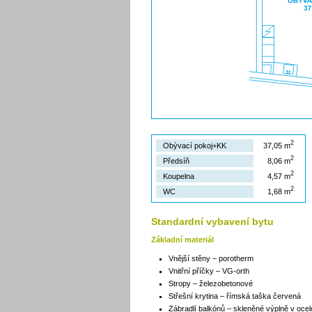
2
Obývací pokoj+KK
37,05 m
2
Předsíň
8,06 m
2
Koupelna
4,57 m
2
WC
1,68 m
Standardní vybavení bytu
Základní materiál
Vnější stěny – porotherm
Vnitřní příčky – VG-orth
Stropy – železobetonové
Střešní krytina – římská taška červená
Zábradlí balkónů – skleněné výplně v oc