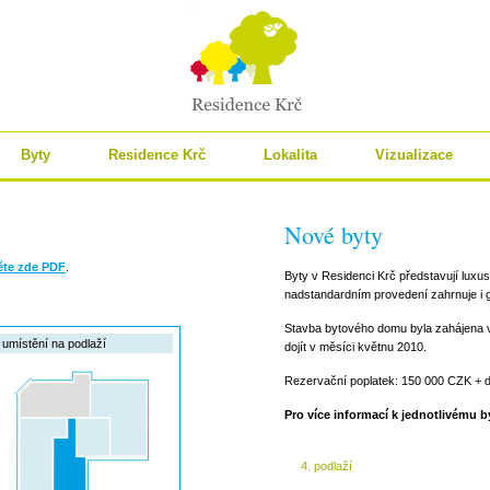
Byty
Residence Krč
Lokalita
Vizualizace
Nové byty
ěte zde PDF
.
Byty v Residenci Krč představují luxusn
nadstandardním provedení zahrnuje i 
Stavba bytového domu byla zahájena v
umístění na podlaží
dojít v měsíci květnu 2010.
Rezervační poplatek: 150 000 CZK + d
Pro více informací k jednotlivému by
4. podlaží