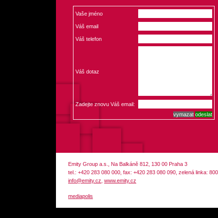
Vaše jméno
Váš email
Váš telefon
Váš dotaz
Zadejte znovu Váš email:
Emity Group a.s., Na Balkáně 812, 130 00 Praha 3
tel.: +420 283 080 000, fax: +420 283 080 090, zelená linka: 80
info@emity.cz
,
www.emity.cz
mediapolis