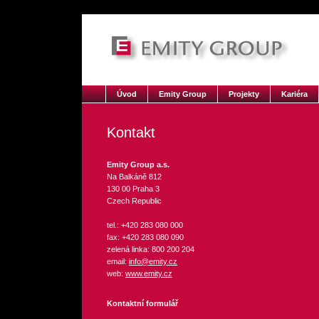
Úvod
Emity Group
Projekty
Kariéra
Kontakt
Emity Group a.s.
Na Balkáně 812
130 00 Praha 3
Czech Republic
tel.: +420 283 080 000
fax: +420 283 080 090
zelená linka: 800 200 204
email:
info@emity.cz
web:
www.emity.cz
Kontaktní formulář