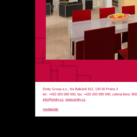
Emity Group a.s., Na Balkáně 812, 130 00 Praha 3
tel.: +420 283 080 000, fax: +420 283 080 090, zelená linka: 80
info@emity.cz
,
www.emity.cz
mediapolis