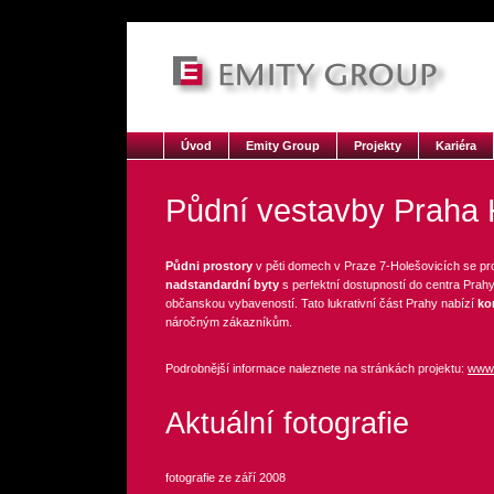
Úvod
Emity Group
Projekty
Kariéra
Půdní vestavby Praha 
Půdni prostory
v pěti domech v Praze 7-Holešovicích se pr
nadstandardní byty
s perfektní dostupností do centra Prahy
občanskou vybaveností. Tato lukrativní část Prahy nabízí
ko
náročným zákazníkům.
Podrobnější informace naleznete na stránkách projektu:
www.
Aktuální fotografie
fotografie ze září 2008