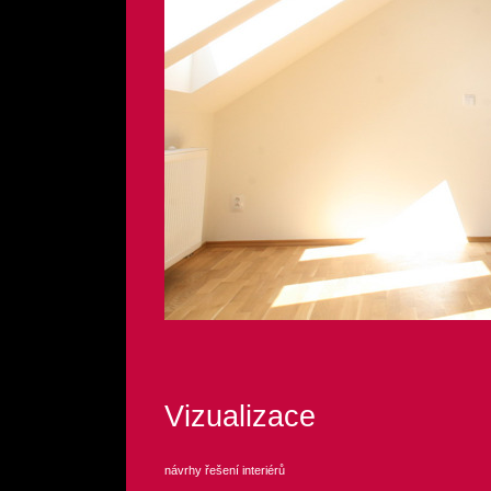
Vizualizace
návrhy řešení interiérů